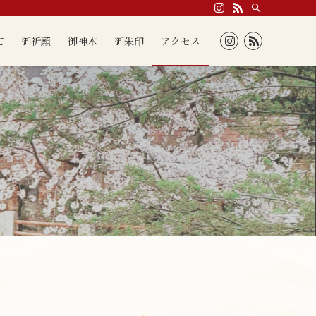
て
御祈願
御神木
御朱印
アクセス