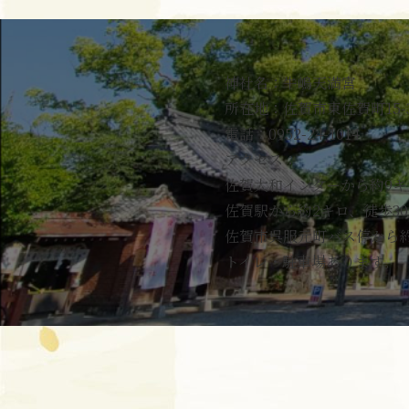
神社名：牛嶋天満宮
所在地：佐賀市東佐賀町15-
電話：0952-24-1014
アクセス：
佐賀大和インターから約9キ
佐賀駅から約2キロ、徒歩3
佐賀市呉服元町バス停から約
トイレ・駐車場あります。