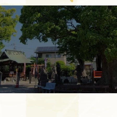
30
ロ、車で20分
0分
700メートル、徒歩10分